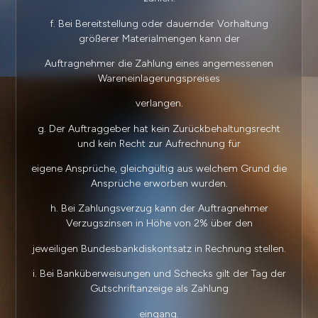
f. Bei Bereitstellung oder dauernder Vorhaltung
größerer Materialmengen kann der
Auftragnehmer die Zahlung eines angemessenen
Wareneinlagerungspreises
verlangen.
g. Der Auftraggeber hat kein Zurückbehaltungsrecht
und kein Recht zur Aufrechnung für
eigene Ansprüche, gleichgültig aus welchem Grund die
Ansprüche erworben wurden.
h. Bei Zahlungsverzug kann der Auftragnehmer
Verzugszinsen in Höhe von 2% über den
jeweiligen Bundesbankdiskontsatz in Rechnung stellen.
i. Bei Banküberweisungen und Schecks gilt der Tag der
Gutschriftanzeige als Zahlung
eingang.