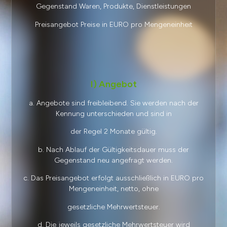
Gegenstand Waren, Produkte, Dienstleistungen
Preisangebot Preise in EURO pro Mengeneinheit
I) Angebot
a. Angebote sind freibleibend. Sie werden nach der
Kennung unterschieden und sind in
der Regel 2 Monate gültig.
b. Nach Ablauf der Gültigkeitsdauer muss der
Gegenstand neu angefragt werden.
c. Das Preisangebot erfolgt ausschließlich in EURO pro
Mengeneinheit, netto, ohne
gesetzliche Mehrwertsteuer.
d. Die jeweils gesetzliche Mehrwertsteuer wird