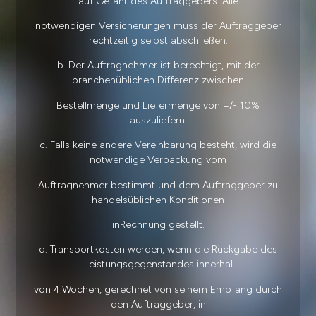
auf Gefahr des Auftraggebers. Alle
notwendigen Versicherungen muss der Auftraggeber
rechtzeitig selbst abschließen.
b. Der Auftragnehmer ist berechtigt, mit der
branchenüblichen Differenz zwischen
Bestellmenge und Liefermenge von +/- 10%
auszuliefern.
c. Falls keine andere Vereinbarung besteht, wird die
notwendige Verpackung vom
Auftragnehmer bestimmt und dem Auftraggeber zu
handelsüblichen Konditionen
inRechnung gestellt.
d. Transportkosten werden, wenn die Rückgabe des
Leistungsgegenstandes innerhal
von 4 Wochen, gerechnet von seinem Empfang durch
den Auftraggeber, in