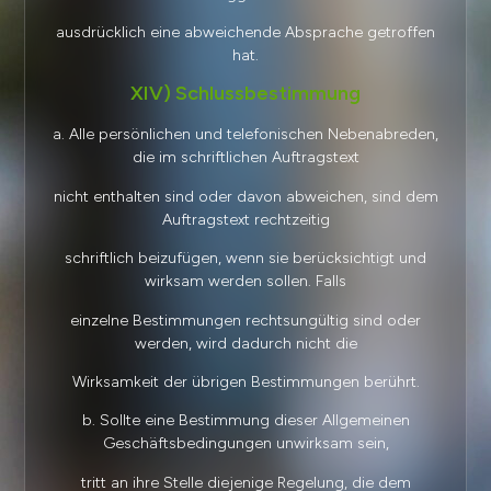
ausdrücklich eine abweichende Absprache getroffen
hat.
XIV) Schlussbestimmung
a. Alle persönlichen und telefonischen Nebenabreden,
die im schriftlichen Auftragstext
nicht enthalten sind oder davon abweichen, sind dem
Auftragstext rechtzeitig
schriftlich beizufügen, wenn sie berücksichtigt und
wirksam werden sollen. Falls
einzelne Bestimmungen rechtsungültig sind oder
werden, wird dadurch nicht die
Wirksamkeit der übrigen Bestimmungen berührt.
b. Sollte eine Bestimmung dieser Allgemeinen
Geschäftsbedingungen unwirksam sein,
tritt an ihre Stelle diejenige Regelung, die dem