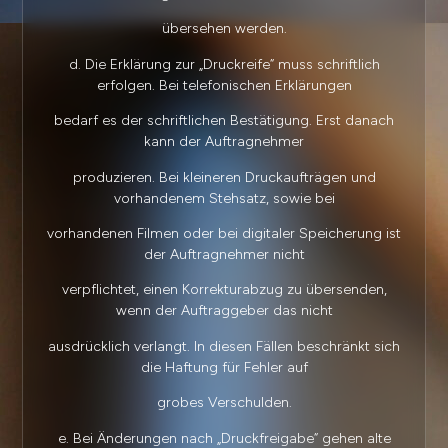
übersehen werden.
d. Die Erklärung zur „Druckreife“ muss schriftlich
erfolgen. Bei telefonischen Erklärungen
bedarf es der schriftlichen Bestätigung. Erst danach
kann der Auftragnehmer
produzieren. Bei kleineren Druckaufträgen und
vorhandenem Stehsatz, sowie bei
vorhandenen Filmen oder bei digitaler Speicherung ist
der Auftragnehmer nicht
verpflichtet, einen Korrekturabzug zu übersenden,
wenn der Auftraggeber das nicht
ausdrücklich verlangt. In diesen Fällen beschränkt sich
die Haftung für Fehler auf
grobes Verschulden.
e. Bei Änderungen nach „Druckfreigabe“ gehen alte