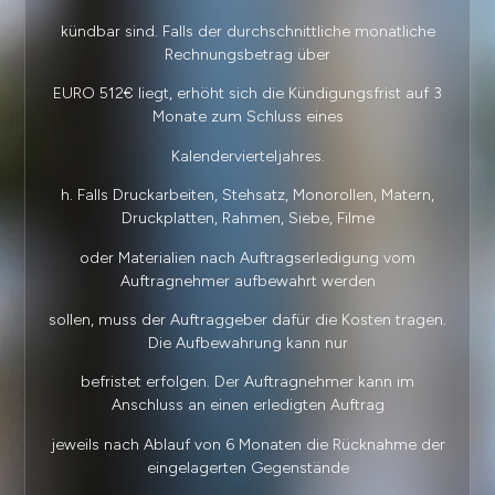
kündbar sind. Falls der durchschnittliche monatliche
Rechnungsbetrag über
EURO 512€ liegt, erhöht sich die Kündigungsfrist auf 3
Monate zum Schluss eines
Kalendervierteljahres.
h. Falls Druckarbeiten, Stehsatz, Monorollen, Matern,
Druckplatten, Rahmen, Siebe, Filme
oder Materialien nach Auftragserledigung vom
Auftragnehmer aufbewahrt werden
sollen, muss der Auftraggeber dafür die Kosten tragen.
Die Aufbewahrung kann nur
befristet erfolgen. Der Auftragnehmer kann im
Anschluss an einen erledigten Auftrag
jeweils nach Ablauf von 6 Monaten die Rücknahme der
eingelagerten Gegenstände