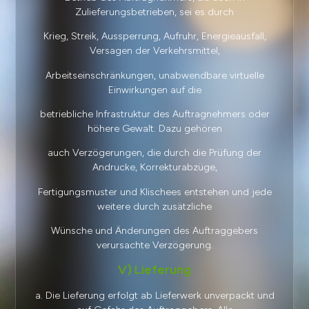
Zulieferungsbetrieben, sei es durch
Krieg, Streik, Aussperrung, Aufruhr, Energieausfall,
Versagen der Verkehrsmittel,
Arbeitseinschränkungen, unabwendbare virtuelle
Einwirkungen auf die
betriebliche Infrastruktur des Auftragnehmers oder
höhere Gewalt. Dazu gehören
auch Verzögerungen, die durch die Prüfung der
Andrucke, Korrekturabzüge,
Fertigungsmuster und Klischees entstehen und jede
weitere durch zusätzliche
Wünsche und Änderungen des Auftraggebers
verursachte Verzögerung.
V) Lieferung
a. Die Lieferung erfolgt ab Lieferwerk unverpackt und