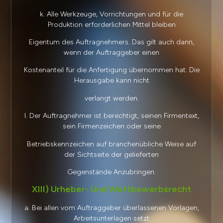
k. Alle Werkzeuge, Vorrichtungen und für die
Produktion erforderlichen Mittel bleiben
Eigentum des Auftragnehmers. Das gilt auch dann,
wenn der Auftraggeber einen
Kostenanteil für die Anfertigung übernommen hat. Die
Herausgabe kann nicht
verlangt werden.
l. Der Auftragnehmer ist berechtigt, seinen Firmentext,
sein Firmenzeichen oder seine
Betriebskennzeichen auf branchenübliche Weise auf
der Sichtseite der gelieferten
Gegenstände Anzubringen.
XIII) Urheber- Und Wettbewerbsrecht
a. Bei allen vom Auftraggeber überlassenen Vorlagen,
Arbeitsunterlagen setzt