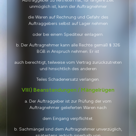
Auftraggeber zu vertreten hat, für längere Zeit
unmöglich ist, kann der Auftragnehmer
die Waren auf Rechnung und Gefahr des
Auftraggebers selbst auf Lager nehmen
oder bei einem Spediteur einlagern.
b. Der Auftragnehmer kann alle Rechte gemäß § 326
BGB in Anspruch nehmen. Er ist
auch berechtigt, teilweise vom Vertrag zurückzutreten
und hinsichtlich des anderen
Teiles Schadenersatz verlangen.
VIII) Beanstandungen / Mängelrügen
a. Der Auftraggeber ist zur Prüfung der vom
Auftragnehmer gelieferten Waren nach
dem Eingang verpflichtet.
b. Sachmängel sind dem Auftragnehmer unverzüglich,
spätestens jedoch innerhalb von