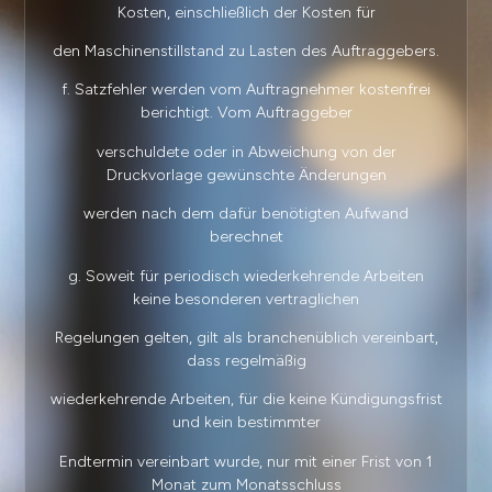
Kosten, einschließlich der Kosten für
den Maschinenstillstand zu Lasten des Auftraggebers.
f. Satzfehler werden vom Auftragnehmer kostenfrei
berichtigt. Vom Auftraggeber
verschuldete oder in Abweichung von der
Druckvorlage gewünschte Änderungen
werden nach dem dafür benötigten Aufwand
berechnet
g. Soweit für periodisch wiederkehrende Arbeiten
keine besonderen vertraglichen
Regelungen gelten, gilt als branchenüblich vereinbart,
dass regelmäßig
wiederkehrende Arbeiten, für die keine Kündigungsfrist
und kein bestimmter
Endtermin vereinbart wurde, nur mit einer Frist von 1
Monat zum Monatsschluss