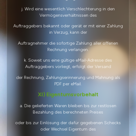
j. Wird eine wesentlich Verschlechterung in den
Vermögensverhältnissen des
Auftraggebers bekannt oder gerät er mit einer Zahlung
in Verzug, kann der
Auftragnehmer die sofortige Zahlung aller offenen
Rechnung verlangen.
k. Soweit uns eine gültige eMail-Adresse des
Auftraggebers vorliegt, erfolgt der Versand
der Rechnung, Zahlungserinnerung und Mahnung als
PDF per eMail.
XI) Eigentumsvorbehalt
a. Die gelieferten Waren bleiben bis zur restlosen
Bezahlung des berechneten Preises
oder bis zur Einlösung der dafür gegebenen Schecks
oder Wechsel Eigentum des