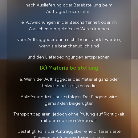
nach Auslieferung oder Bereitstellung beim
Auftragnehmer eintritt.
e. Abweichungen in der Beschaffenheit oder im
Aussehen der gelieferten Waren können
vom Auftraggeber dann nicht beanstandet werden,
wenn sie branchenüblich sind
und den Lieferbedingungen entsprechen.
IX) Materialbeistellung
a. Wenn der Auftraggeber das Material ganz oder
teilweise beistellt, muss die
Anlieferung frei Haus erfolgen. Der Eingang wird
gemäß den beigefügten
Transportpapieren, jedoch ohne Prüfung auf Richtigkeit
mit dem üblichen Vorbehalt
bestätigt. Falls der Auftraggeber eine differenzierte
Eingangsprüfung der beigestellten