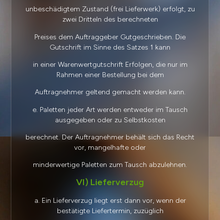
unbeschädigtem Zustand (frei Lieferwerk) erfolgt, zu
zwei Dritteln des berechneten
Preises dem Auftraggeber Gutgeschrieben. Die
Gutschrift im Sinne des Satzes 1 kann
in einer Warenwertgutschrift Erfolgen, die nur im
Rahmen einer Bestellung bei dem
Auftragnehmer geltend gemacht werden kann.
e. Paletten jeder Art werden entweder im Tausch
ausgegeben oder zu Selbstkosten
berechnet. Der Auftragnehmer behält sich das Recht
vor, mangelhafte oder
minderwertige Paletten zum Tausch abzulehnen.
VI) Lieferverzug
a. Ein Lieferverzug liegt erst dann vor, wenn der
bestätigte Liefertermin, zuzüglich