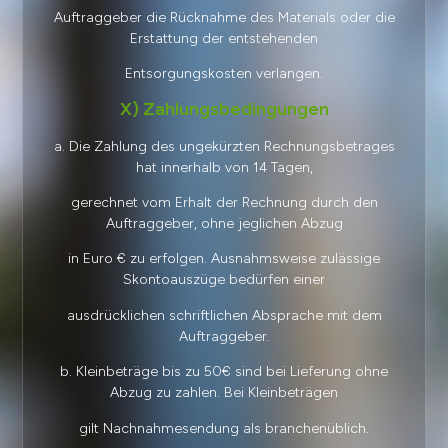
Auftraggeber die Rücknahme des Materials oder die
Erstattung der entstehenden
Entsorgungskosten verlangen.
X) Zahlungsbedingungen
a. Die Zahlung des ungekürzten Rechnungsbetrages
hat innerhalb von 14 Tagen,
gerechnet vom Erhalt der Rechnung durch den
Auftraggeber, ohne jeglichen Abzug
in Euro € zu erfolgen. Ausnahmsweise zulässige
Skontoauszüge bedürfen einer
ausdrücklichen schriftlichen Absprache mit dem
Auftraggeber.
b. Kleinbeträge bis zu 50€ sind bei Lieferung ohne
Abzug zu zahlen. Bei Kleinbeträgen
gilt Nachnahmesendung als branchenüblich.