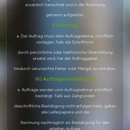
zusätzlich berechnet und in der Rechnung
getrennt aufgeführt.
II) Auftrag
a. Der Auftrag muss dem Auftragnehmer schriftlich
vorliegen. Falls die Schriftform
durch persönliche oder telefonische Übermittlung
ersetzt wird, hat der Auftraggeber
hindurch verursachte Fehler oder Mängel zu vertreten.
III) Auftragsbestätigung
a. Aufträge werden vom Auftragnehmer schriftlich
bestätigt. Falls aus Zeitgründen
dieschriftliche Bestätigung nicht erfolgen kann, gelten
alle Lieferpapiere und die
Rechnung nachträglich als Bestätigung für den
erteilten Auftrag.