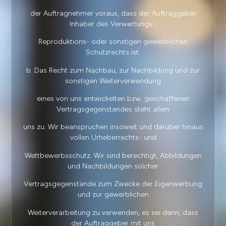
der Auftragnehmer voraus, dass der Auftraggeber
Inhaber des Verwertungs-,
Reproduktions- oder sonstigen gewerblichen
Schutzrechts ist.
b. Das Recht zum Nachbau, zur Nachbildung und zur
sonstigen Weiterverwendung
eines von uns entwickelten bzw. geschaffenen
Vertragsgegenstandes steht allein
uns zu. Wir beanspruchen insoweit und darüber hinaus
vollen Urheberrechts- und
Wettbewerbsschutz. Wir sind berechtigt, Abbildungen
und Nachbildungen solcher
Vertragsgegenstände zum Zwecke der Eigenwerbung
und zur gewerblichen
Weiterverarbeitung zu verwenden, es sei denn, dass
der Auftraggeber mit uns