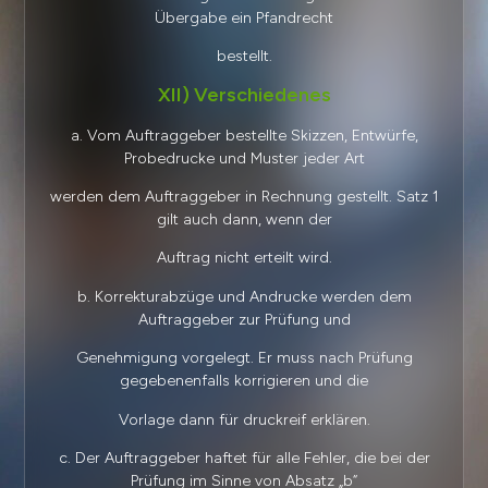
Übergabe ein Pfandrecht
bestellt.
XII) Verschiedenes
a. Vom Auftraggeber bestellte Skizzen, Entwürfe,
Probedrucke und Muster jeder Art
werden dem Auftraggeber in Rechnung gestellt. Satz 1
gilt auch dann, wenn der
Auftrag nicht erteilt wird.
b. Korrekturabzüge und Andrucke werden dem
Auftraggeber zur Prüfung und
Genehmigung vorgelegt. Er muss nach Prüfung
gegebenenfalls korrigieren und die
Vorlage dann für druckreif erklären.
c. Der Auftraggeber haftet für alle Fehler, die bei der
Prüfung im Sinne von Absatz „b“