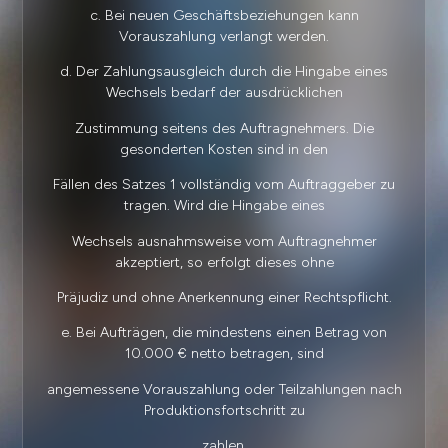
c. Bei neuen Geschäftsbeziehungen kann
Vorauszahlung verlangt werden.
d. Der Zahlungsausgleich durch die Hingabe eines
Wechsels bedarf der ausdrücklichen
Zustimmung seitens des Auftragnehmers. Die
gesonderten Kosten sind in den
Fällen des Satzes 1 vollständig vom Auftraggeber zu
tragen. Wird die Hingabe eines
Wechsels ausnahmsweise vom Auftragnehmer
akzeptiert, so erfolgt dieses ohne
Präjudiz und ohne Anerkennung einer Rechtspflicht.
e. Bei Aufträgen, die mindestens einen Betrag von
10.000 € netto betragen, sind
angemessene Vorauszahlung oder Teilzahlungen nach
Produktionsfortschritt zu
zahlen.