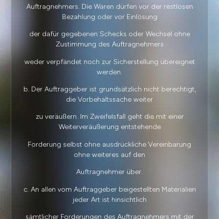
Auftragnehmers. Die Waren dürfen vor der restlosen
Bezahlung oder vor Einlösung
der dafür gegebenen Schecks oder Wechsel ohne
Zustimmung des Auftragnehmers
weder verpfändet noch zur Sicherstellung übereignet
werden.
b. Der Auftraggeber ist grundsätzlich nicht berechtigt,
die Vorbehaltssache weiter
zu veräußern. Im Zweifelsfall geht die mit einer
Weiterveräußerung entstehende
Forderung selbst ohne ausdrückliche Vereinbarung
ohne weiteres auf den
Auftragnehmer über.
c. An allen vom Auftraggeber beigestellten Materialien
jeder Art ist hinsichtlich
sämtlicher Forderungen des Auftragnehmers mit der