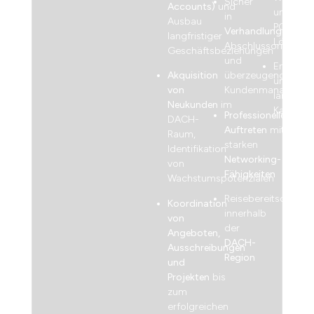
Sicher
Accounts)
und
und
in
Ausbau
POS-
Verhandlungen
,
langfristiger
Lösunge
Abschlussorientier
Geschäftsbeziehungen
und
Entwickl
Akquisition
überzeugendem
und
von
Kundenmanageme
langfrist
Neukunden
im
Karriere
Professionelles
DACH-
Auftreten
mit
Raum,
starken
Identifikation
Networking-
von
Fähigkeiten
Wachstumspotenzialen
Reisebereitschaft
Koordination
innerhalb
von
der
Angeboten,
DACH-
Ausschreibungen
Region
und
Projekten
bis
zum
erfolgreichen