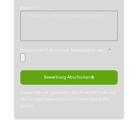
Nachricht
Dokumente (Lebenslauf, Anschreiben, etc.)
Bewerbung Abschicken
Diese Seite ist geschützt durch reCAPTCHA und
die Google
Datenschutzrichtlinien
und
AGBs
gelten.