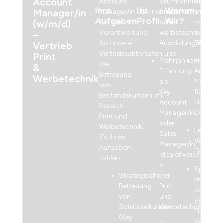
Account
Account
kaufmännische,
Arbeitsp
Ihre
Ihr
Warum
Manager/in
Manager/in
übernehmen
medientechnische
einem
Aufgaben
Profil
Wir?
(w/m/d)
Sie die
oder
motiviert
Verantwortung
werbetechnische
erfahren
–
für unsere
Ausbildung/Studiu
Team
Vertrieb
Vertriebsaktivitäten
und
Print
Mehrjährige
Flexible
die
&
Erfahrung
Arbeitsze
Betreuung
Werbetechnik
als
Möglichk
von
Key
für
Bestandskunden
im
Account
Home-
Bereich
Manager/in
Office
Print und
oder
Werbetechnik
.
Leistungs
Sales
Zu Ihren
Vergütu
Manager/in
,
Aufgaben
Firmenw
idealerweise
zählen:
in
Spannen
Strategische
der
Projekte
Betreuung
Print-
den
von
und
Bereiche
Schlüsselkunden
Werbetechnikbranc
Print,
(Key
Werbete